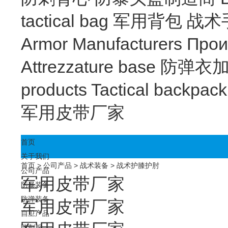
tactical bag
军用背包
战术
Armor Manufacturers
Прои
Attrezzature base
防弹衣
products
Tactical backpac
军用皮带厂家
首页
关于我们
首页
>
公司产品
>
战术装备
>
战术护膝护肘
公司产品
军用皮带厂家
防暴装备
防弹装备
军用皮带厂家
自卫产品
防刺服