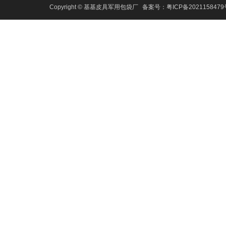
Copyright © 基基皮具军用包袋厂
备案号：
粤ICP备202115847