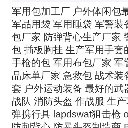
军用包加工厂
户外体闲包
军品用袋
军用睡袋
军警装
包厂家
防弹背心生产厂家
包
插板胸挂
生产军用手套
手枪的包
军用布包厂家
军
品床单厂家
急救包
战术装
套
户外运动装备
最好的武
战队
消防头盔
作战服
生产
弹携行具
lapdswat狙击枪
防刺背心
防暴头盔制造商