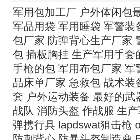
军用包加工厂
户外体闲包
军品用袋
军用睡袋
军警装
包厂家
防弹背心生产厂家
包
插板胸挂
生产军用手套
手枪的包
军用布包厂家
军
品床单厂家
急救包
战术装
套
户外运动装备
最好的武
战队
消防头盔
作战服
生产
弹携行具
lapdswat狙击枪
防刺背心
防暴头盔制造商