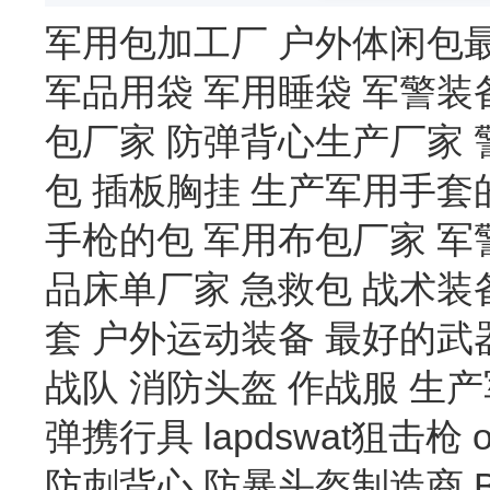
军用包加工厂
户外体闲包
军品用袋
军用睡袋
军警装
包厂家
防弹背心生产厂家
包
插板胸挂
生产军用手套
手枪的包
军用布包厂家
军
品床单厂家
急救包
战术装
套
户外运动装备
最好的武
战队
消防头盔
作战服
生产
弹携行具
lapdswat狙击枪
防刺背心
防暴头盔制造商