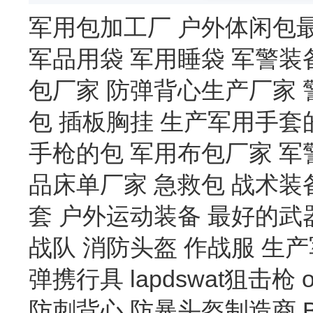
军用包加工厂
户外体闲包
军品用袋
军用睡袋
军警装
包厂家
防弹背心生产厂家
包
插板胸挂
生产军用手套
手枪的包
军用布包厂家
军
品床单厂家
急救包
战术装
套
户外运动装备
最好的武
战队
消防头盔
作战服
生产
弹携行具
lapdswat狙击枪
防刺背心
防暴头盔制造商